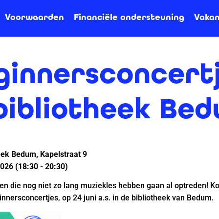
Voorwaarden
Financiële ondersteuning
Vakan
ginnersconcert
 bibliotheek Be
eek Bedum, Kapelstraat 9
2026 (18:30 - 20:30)
gen die nog niet zo lang muziekles hebben gaan al optreden! K
nnersconcertjes, op 24 juni a.s. in de bibliotheek van Bedum.