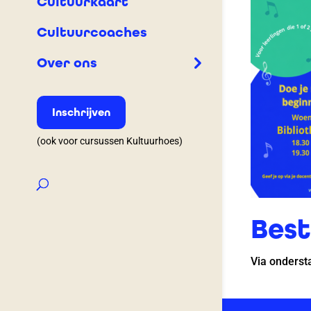
Cultuurkaart
Cultuurcoaches
Over ons
Inschrijven
(ook voor cursussen Kultuurhoes)
Best
Via ondersta