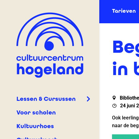
Tarieven
Be
in
Biblioth
Lessen & Cursussen
24 juni 
Voor scholen
Ook leerlin
Kultuurhoes
naar de begi