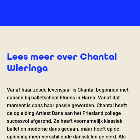
dans gedaan, maar heeft op de opleiding meer
verschillende dansstijlen geleerd. Als
dansdocente heeft ze al veel ervaring opgedaan
bij verschillende scholen. Zelf danst ze bij
meerdere productiegroepen en vindt het erg leuk
om les te geven en haarzelf te blijven ontwikkelen.
Lees meer over Chantal
Wieringa
Vanaf haar zesde levensjaar is Chantal begonnen met
dansen bij balletschool Etudes in Haren. Vanaf dat
moment is dans haar passie geworden. Chantal heeft
de opleiding Artiest Dans aan het Friesland college
succesvol afgerond. Ze heeft voornamelijk klassiek
ballet en moderne dans gedaan, maar heeft op de
opleiding meer verschillende dansstijlen geleerd. Als