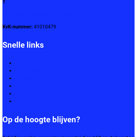
T
050-301 77 60
kantoor@cultuurcentrumhogeland.nl
KvK-nummer:
41010479
Snelle links
Tarieven
Lesvoorwaarden
Feestdagen en vakanties
Inschrijven
Financiële ondersteuning
Vacatures
Op de hoogte blijven?