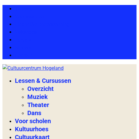
Tarieven
Voorwaarden
Financiële ondersteuning
Vakanties
Agenda
Nieuws
Contact
Lessen & Cursussen
Overzicht
Muziek
Theater
Dans
Voor scholen
Kultuurhoes
Cultuurkaart