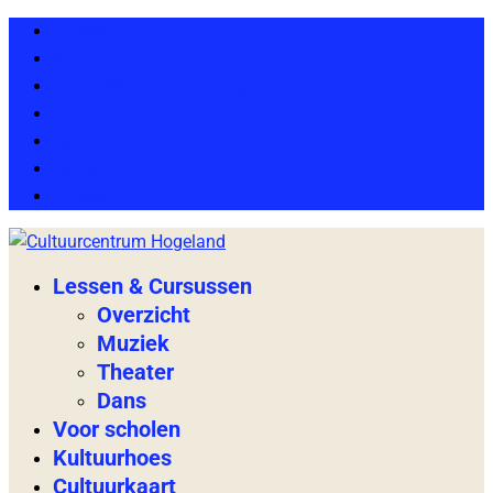
Tarieven
Voorwaarden
Financiële ondersteuning
Vakanties
Agenda
Nieuws
Contact
Lessen & Cursussen
Overzicht
Muziek
Theater
Dans
Voor scholen
Kultuurhoes
Cultuurkaart